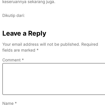
keseruannya sekarang juga.
Dikutip dari:
Wikipedia
Leave a Reply
Your email address will not be published.
Required
fields are marked
*
Comment
*
Name
*